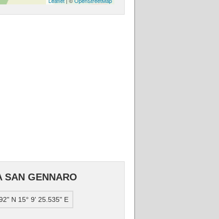
Leaflet
| ©
OpenStreetMap
DA SAN GENNARO
92" N 15° 9' 25.535" E