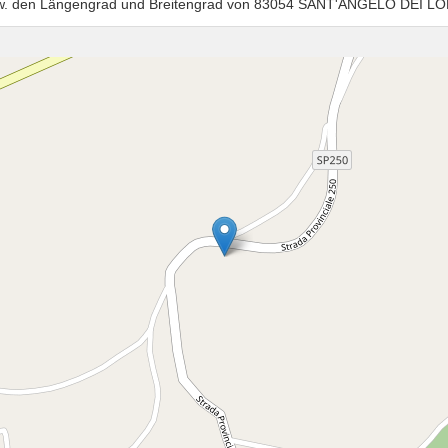
n bzw. den Längengrad und Breitengrad von 83054 SANT'ANGELO D