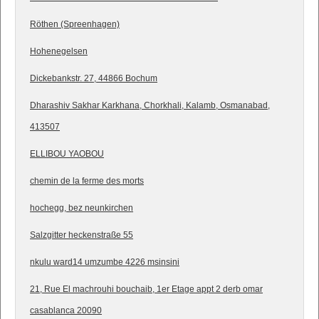
Röthen (Spreenhagen)
Hohenegelsen
Dickebankstr. 27, 44866 Bochum
Dharashiv Sakhar Karkhana, Chorkhali, Kalamb, Osmanabad,
413507
ELLIBOU YAOBOU
chemin de la ferme des morts
hochegg, bez neunkirchen
Salzgitter heckenstraße 55
nkulu ward14 umzumbe 4226 msinsini
21, Rue El machrouhi bouchaib, 1er Etage appt 2 derb omar
casablanca 20090