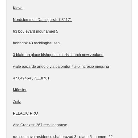
Kleve
Nordstemmen Danzigerstr. 7 31171
63 boulevard mouhamed 5
hohbrink 43 recklinghausen
3 blairdon place bishopdale christchurch new zealand
viale papardo angolo via palomba 7 a-b incrocio messina
47.649464 , 7.118781
Münster
Zeitz
PELAGIC PRO
Alte Grenzstr. 267 recklinghause
rue soumaya residence shaherazad 3 , etage 5 , numero 22