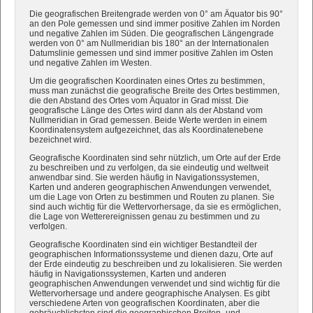
Die geografischen Breitengrade werden von 0° am Äquator bis 90°
an den Pole gemessen und sind immer positive Zahlen im Norden
und negative Zahlen im Süden. Die geografischen Längengrade
werden von 0° am Nullmeridian bis 180° an der Internationalen
Datumslinie gemessen und sind immer positive Zahlen im Osten
und negative Zahlen im Westen.
Um die geografischen Koordinaten eines Ortes zu bestimmen,
muss man zunächst die geografische Breite des Ortes bestimmen,
die den Abstand des Ortes vom Äquator in Grad misst. Die
geografische Länge des Ortes wird dann als der Abstand vom
Nullmeridian in Grad gemessen. Beide Werte werden in einem
Koordinatensystem aufgezeichnet, das als Koordinatenebene
bezeichnet wird.
Geografische Koordinaten sind sehr nützlich, um Orte auf der Erde
zu beschreiben und zu verfolgen, da sie eindeutig und weltweit
anwendbar sind. Sie werden häufig in Navigationssystemen,
Karten und anderen geographischen Anwendungen verwendet,
um die Lage von Orten zu bestimmen und Routen zu planen. Sie
sind auch wichtig für die Wettervorhersage, da sie es ermöglichen,
die Lage von Wetterereignissen genau zu bestimmen und zu
verfolgen.
Geografische Koordinaten sind ein wichtiger Bestandteil der
geographischen Informationssysteme und dienen dazu, Orte auf
der Erde eindeutig zu beschreiben und zu lokalisieren. Sie werden
häufig in Navigationssystemen, Karten und anderen
geographischen Anwendungen verwendet und sind wichtig für die
Wettervorhersage und andere geographische Analysen. Es gibt
verschiedene Arten von geografischen Koordinaten, aber die
gebräuchlichsten sind die geographischen Breiten- und