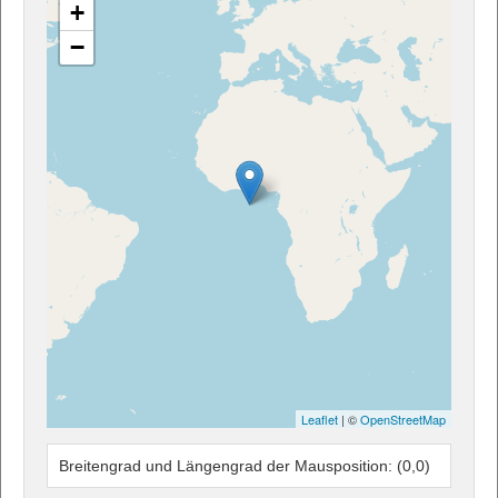
+
−
Leaflet
| ©
OpenStreetMap
Breitengrad und Längengrad der Mausposition:
(0,0)