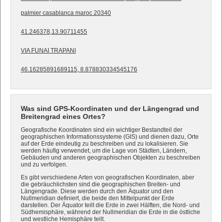
palmier casablanca maroc 20340
41.246378,13.90711455
VIA FUNAI TRAPANI
46.16285891689115, 8.878830334545176
Was sind GPS-Koordinaten und der Längengrad und
Breitengrad eines Ortes?
Geografische Koordinaten sind ein wichtiger Bestandteil der
geographischen Informationssysteme (GIS) und dienen dazu, Orte
auf der Erde eindeutig zu beschreiben und zu lokalisieren. Sie
werden häufig verwendet, um die Lage von Städten, Ländern,
Gebäuden und anderen geographischen Objekten zu beschreiben
und zu verfolgen.
Es gibt verschiedene Arten von geografischen Koordinaten, aber
die gebräuchlichsten sind die geographischen Breiten- und
Längengrade. Diese werden durch den Äquator und den
Nullmeridian definiert, die beide den Mittelpunkt der Erde
darstellen. Der Äquator teilt die Erde in zwei Hälften, die Nord- und
Südhemisphäre, während der Nullmeridian die Erde in die östliche
und westliche Hemisphäre teilt.