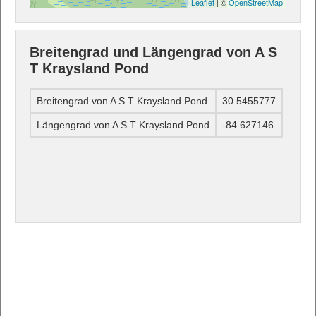
Leaflet
| ©
OpenStreetMap
Breitengrad und Längengrad von A S
T Kraysland Pond
Breitengrad von A S T Kraysland Pond
30.5455777
Längengrad von A S T Kraysland Pond
-84.627146