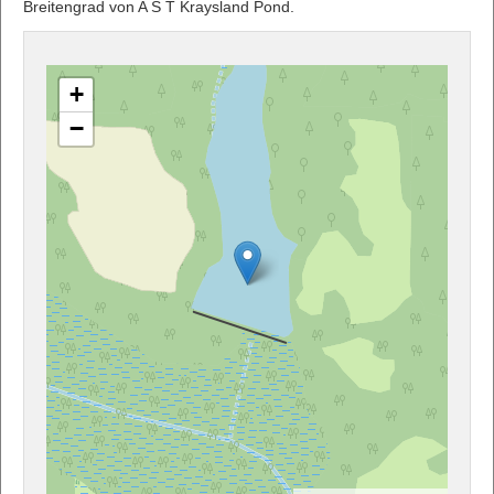
Breitengrad von A S T Kraysland Pond.
+
−