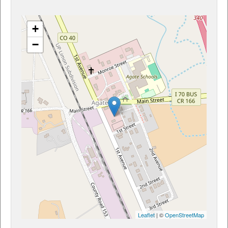
+
−
Leaflet
| ©
OpenStreetMap