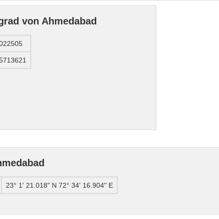
ngrad von Ahmedabad
.022505
.5713621
Ahmedabad
23° 1' 21.018" N 72° 34' 16.904" E