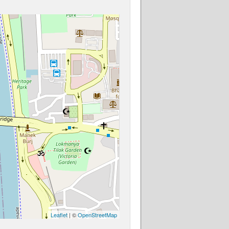
Leaflet
| ©
OpenStreetMap