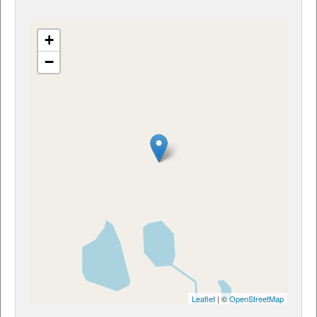
+
−
Leaflet
| ©
OpenStreetMap